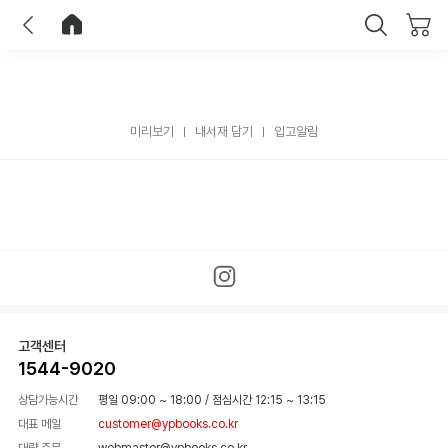
이전
홈으로 이동
닫기
미리보기
내서재 담기
입고알림
고객센터
1544-9020
상담가능시간
평일 09:00 ~ 18:00
/
점심시간 12:15 ~ 13:15
대표 메일
customer@ypbooks.co.kr
대량 주문
webmaster@ypbooks.co.kr