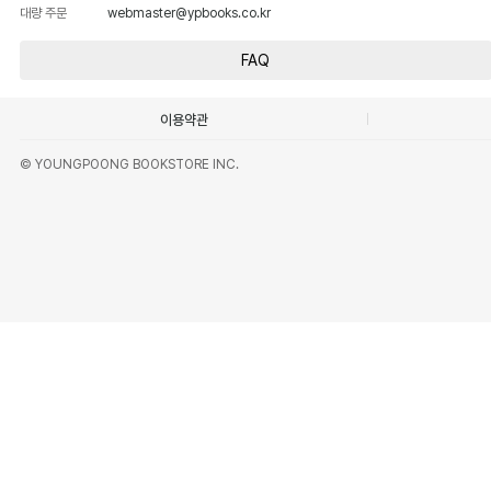
대량 주문
webmaster@ypbooks.co.kr
FAQ
이용약관
© YOUNGPOONG BOOKSTORE INC.