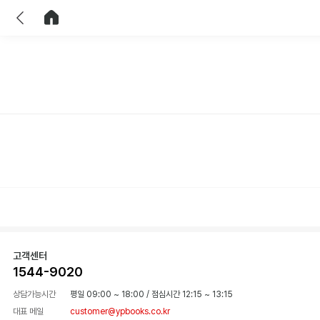
이전
홈으로 이동
고객센터
1544-9020
상담가능시간
평일 09:00 ~ 18:00
/
점심시간 12:15 ~ 13:15
대표 메일
customer@ypbooks.co.kr