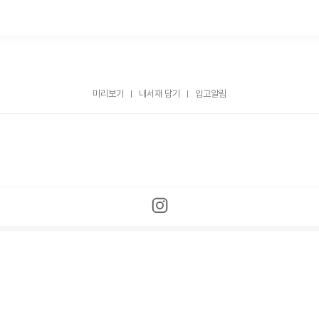
미리보기
내서재 담기
입고알림