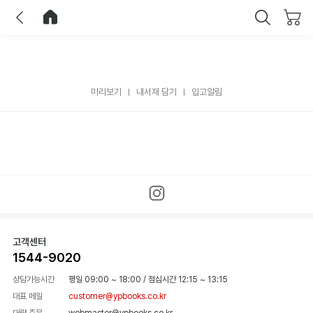
이전
홈으로 이동
닫기
미리보기
내서재 담기
입고알림
고객센터
1544-9020
상담가능시간
평일 09:00 ~ 18:00
/
점심시간 12:15 ~ 13:15
대표 메일
customer@ypbooks.co.kr
대량 주문
webmaster@ypbooks.co.kr