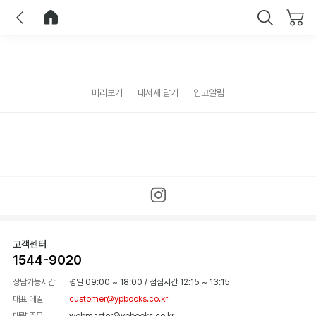
이전
홈으로 이동
닫기
미리보기
내서재 담기
입고알림
고객센터
1544-9020
상담가능시간
평일 09:00 ~ 18:00
/
점심시간 12:15 ~ 13:15
대표 메일
customer@ypbooks.co.kr
대량 주문
webmaster@ypbooks.co.kr