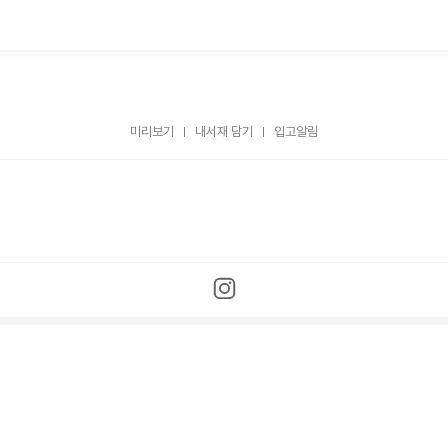
미리보기
내서재 담기
입고알림