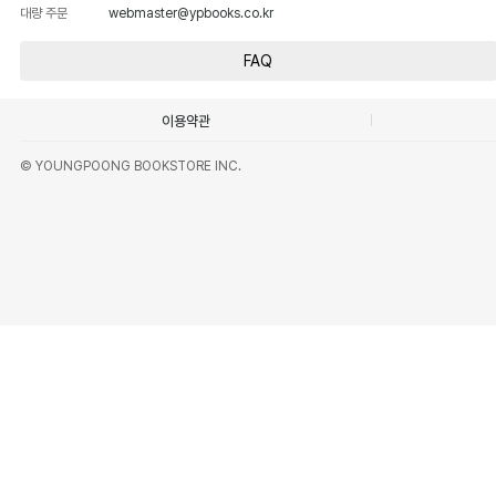
대량 주문
webmaster@ypbooks.co.kr
FAQ
이용약관
© YOUNGPOONG BOOKSTORE INC.