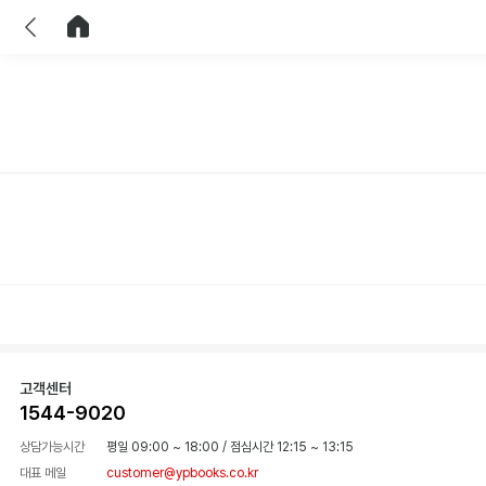
이전
홈으로 이동
고객센터
1544-9020
상담가능시간
평일 09:00 ~ 18:00
/
점심시간 12:15 ~ 13:15
대표 메일
customer@ypbooks.co.kr