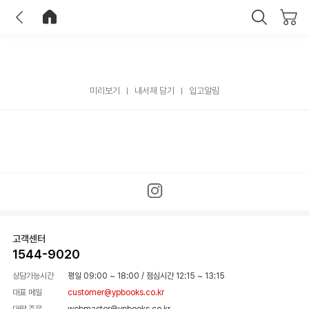
이전
홈으로 이동
닫기
미리보기
내서재 담기
입고알림
고객센터
1544-9020
상담가능시간
평일 09:00 ~ 18:00
/
점심시간 12:15 ~ 13:15
대표 메일
customer@ypbooks.co.kr
대량 주문
webmaster@ypbooks.co.kr