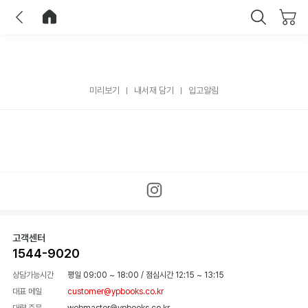
이전
홈으로 이동
닫기
미리보기
내서재 담기
입고알림
고객센터
1544-9020
상담가능시간
평일 09:00 ~ 18:00
/
점심시간 12:15 ~ 13:15
대표 메일
customer@ypbooks.co.kr
대량 주문
webmaster@ypbooks.co.kr