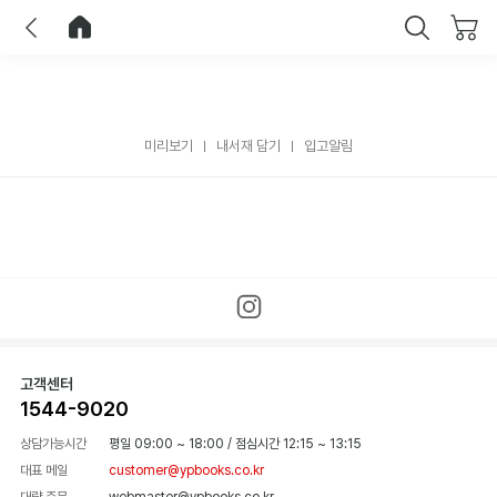
이전
홈으로 이동
닫기
미리보기
내서재 담기
입고알림
고객센터
1544-9020
상담가능시간
평일 09:00 ~ 18:00
/
점심시간 12:15 ~ 13:15
대표 메일
customer@ypbooks.co.kr
대량 주문
webmaster@ypbooks.co.kr