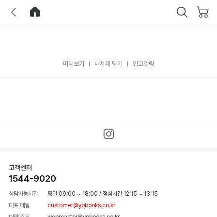
이전
홈으로 이동
닫기
미리보기
내서재 담기
입고알림
고객센터
1544-9020
상담가능시간
평일 09:00 ~ 18:00
/
점심시간 12:15 ~ 13:15
대표 메일
customer@ypbooks.co.kr
대량 주문
webmaster@ypbooks.co.kr