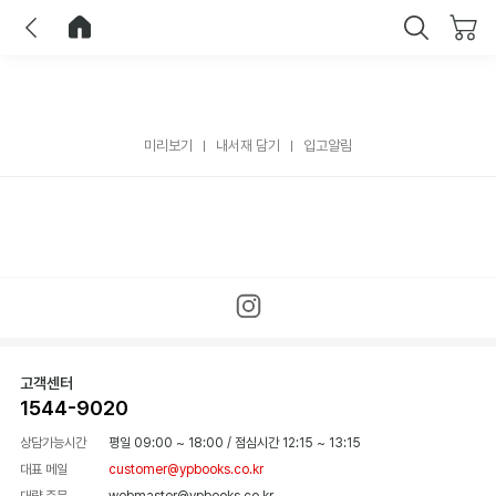
이전
홈으로 이동
닫기
미리보기
내서재 담기
입고알림
고객센터
1544-9020
상담가능시간
평일 09:00 ~ 18:00
/
점심시간 12:15 ~ 13:15
대표 메일
customer@ypbooks.co.kr
대량 주문
webmaster@ypbooks.co.kr