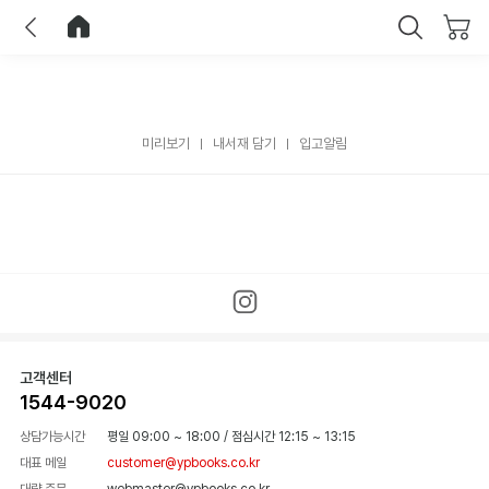
이전
홈으로 이동
닫기
미리보기
내서재 담기
입고알림
고객센터
1544-9020
상담가능시간
평일 09:00 ~ 18:00
/
점심시간 12:15 ~ 13:15
대표 메일
customer@ypbooks.co.kr
대량 주문
webmaster@ypbooks.co.kr