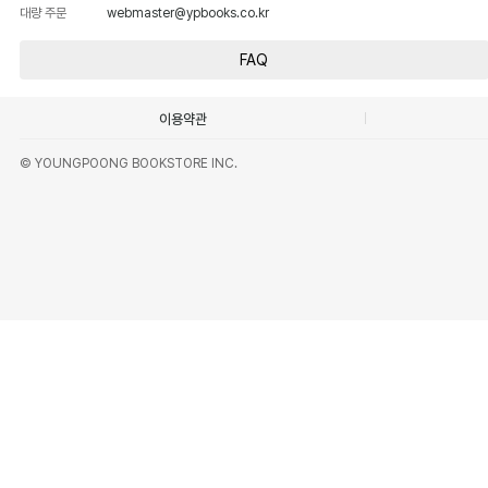
대량 주문
webmaster@ypbooks.co.kr
FAQ
이용약관
© YOUNGPOONG BOOKSTORE INC.