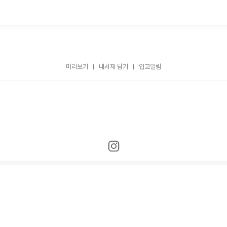
미리보기
내서재 담기
입고알림