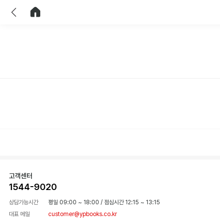
이전
홈으로 이동
고객센터
1544-9020
상담가능시간
평일 09:00 ~ 18:00
/
점심시간 12:15 ~ 13:15
대표 메일
customer@ypbooks.co.kr