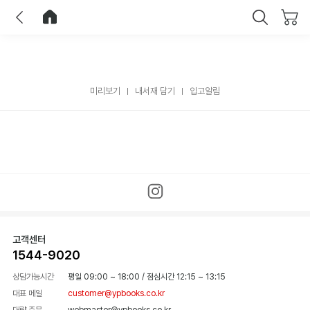
이전
홈으로 이동
닫기
미리보기
내서재 담기
입고알림
고객센터
1544-9020
상담가능시간
평일 09:00 ~ 18:00
/
점심시간 12:15 ~ 13:15
대표 메일
customer@ypbooks.co.kr
대량 주문
webmaster@ypbooks.co.kr