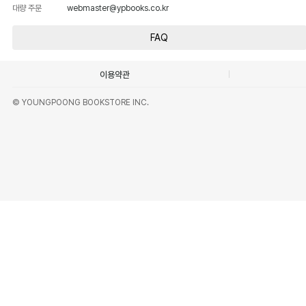
대량 주문
webmaster@ypbooks.co.kr
FAQ
이용약관
© YOUNGPOONG BOOKSTORE INC.