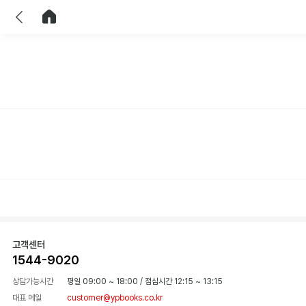
이전
홈으로 이동
고객센터
1544-9020
상담가능시간
평일 09:00 ~ 18:00
/
점심시간 12:15 ~ 13:15
대표 메일
customer@ypbooks.co.kr