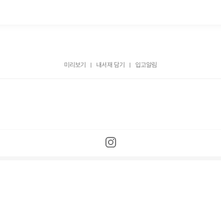
미리보기
내서재 담기
입고알림