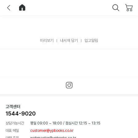
이전
홈으로 이동
닫기
미리보기
내서재 담기
입고알림
고객센터
1544-9020
상담가능시간
평일 09:00 ~ 18:00
/
점심시간 12:15 ~ 13:15
대표 메일
customer@ypbooks.co.kr
대량 주문
webmaster@ypbooks.co.kr