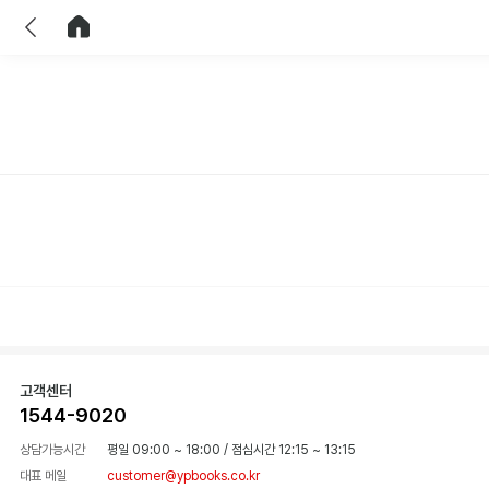
이전
홈으로 이동
고객센터
1544-9020
상담가능시간
평일 09:00 ~ 18:00
/
점심시간 12:15 ~ 13:15
대표 메일
customer@ypbooks.co.kr