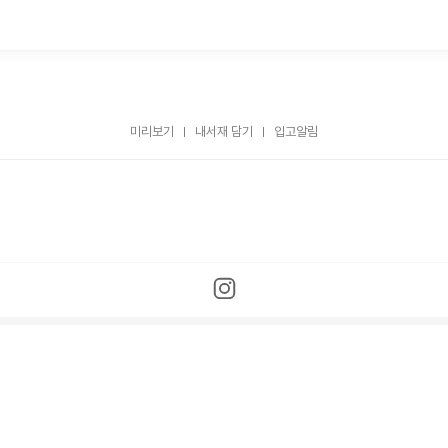
미리보기
내서재 담기
입고알림