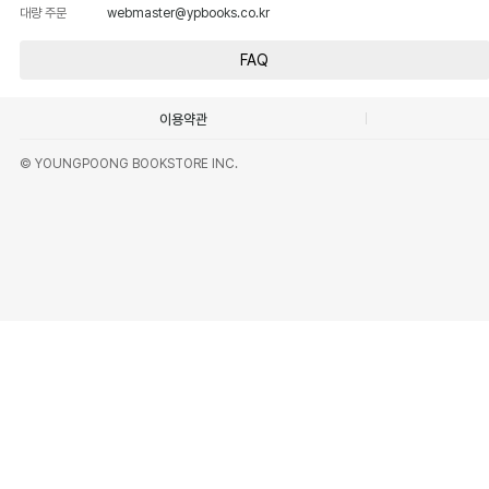
대량 주문
webmaster@ypbooks.co.kr
FAQ
이용약관
© YOUNGPOONG BOOKSTORE INC.