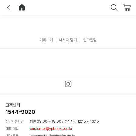
이전
홈으로 이동
닫기
미리보기
내서재 담기
입고알림
고객센터
1544-9020
상담가능시간
평일 09:00 ~ 18:00
/
점심시간 12:15 ~ 13:15
대표 메일
customer@ypbooks.co.kr
대량 주문
webmaster@ypbooks.co.kr