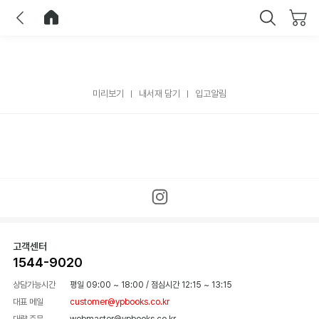
이전
홈으로 이동
닫기
미리보기
내서재 담기
입고알림
고객센터
1544-9020
상담가능시간
평일 09:00 ~ 18:00
/
점심시간 12:15 ~ 13:15
대표 메일
customer@ypbooks.co.kr
대량 주문
webmaster@ypbooks.co.kr