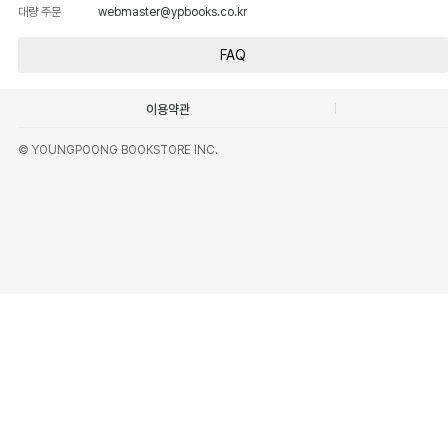
대량 주문
webmaster@ypbooks.co.kr
FAQ
이용약관
© YOUNGPOONG BOOKSTORE INC.