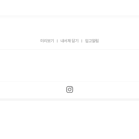
미리보기
내서재 담기
입고알림