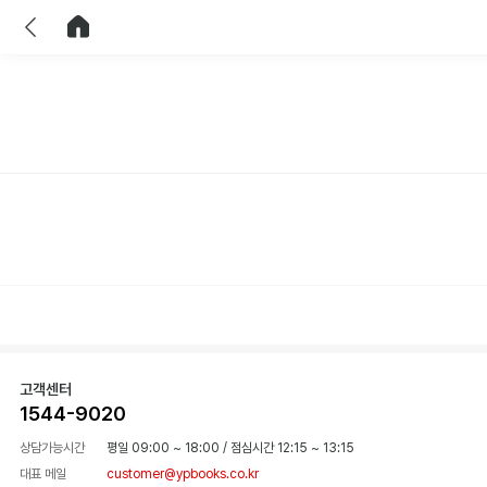
이전
홈으로 이동
고객센터
1544-9020
상담가능시간
평일 09:00 ~ 18:00
/
점심시간 12:15 ~ 13:15
대표 메일
customer@ypbooks.co.kr