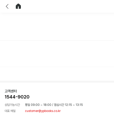
이전
홈으로 이동
고객센터
1544-9020
상담가능시간
평일 09:00 ~ 18:00
/
점심시간 12:15 ~ 13:15
대표 메일
customer@ypbooks.co.kr