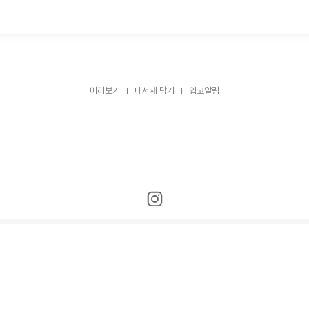
미리보기
내서재 담기
입고알림