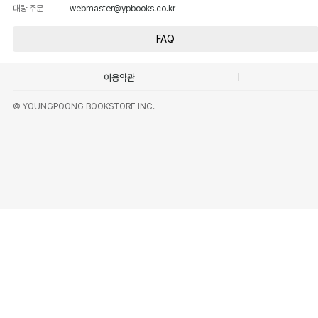
대량 주문
webmaster@ypbooks.co.kr
FAQ
이용약관
© YOUNGPOONG BOOKSTORE INC.