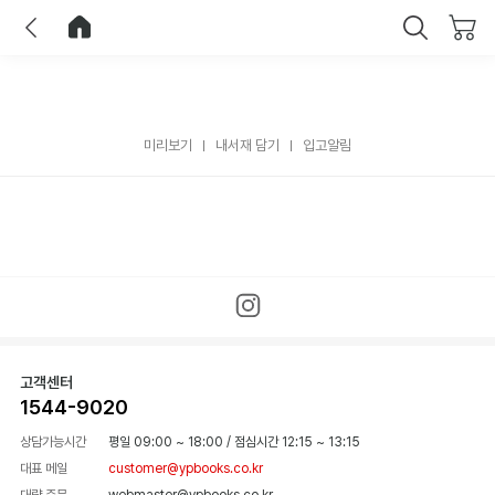
이전
홈으로 이동
닫기
미리보기
내서재 담기
입고알림
고객센터
1544-9020
상담가능시간
평일 09:00 ~ 18:00
/
점심시간 12:15 ~ 13:15
대표 메일
customer@ypbooks.co.kr
대량 주문
webmaster@ypbooks.co.kr