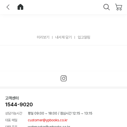
이전
홈으로 이동
닫기
미리보기
내서재 담기
입고알림
고객센터
1544-9020
상담가능시간
평일 09:00 ~ 18:00
/
점심시간 12:15 ~ 13:15
대표 메일
customer@ypbooks.co.kr
대량 주문
webmaster@ypbooks.co.kr