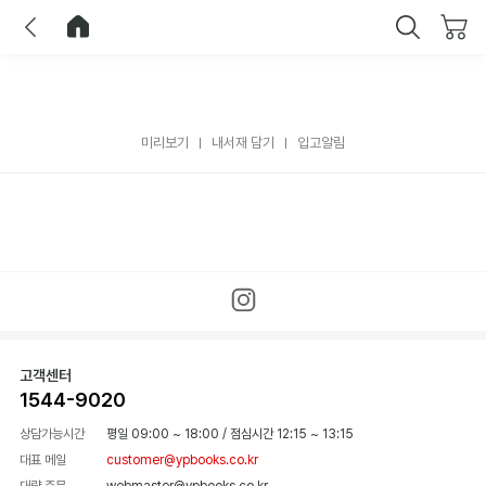
이전
홈으로 이동
닫기
미리보기
내서재 담기
입고알림
고객센터
1544-9020
상담가능시간
평일 09:00 ~ 18:00
/
점심시간 12:15 ~ 13:15
대표 메일
customer@ypbooks.co.kr
대량 주문
webmaster@ypbooks.co.kr