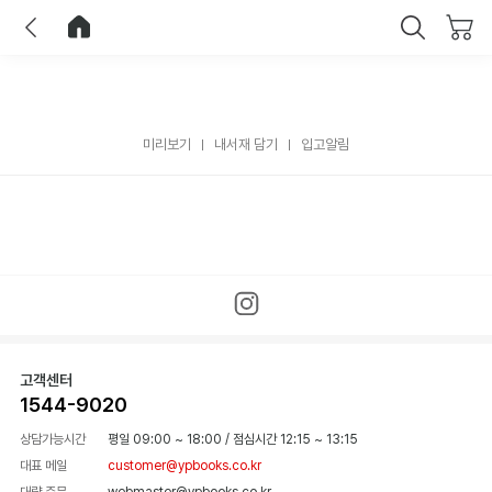
이전
홈으로 이동
닫기
미리보기
내서재 담기
입고알림
고객센터
1544-9020
상담가능시간
평일 09:00 ~ 18:00
/
점심시간 12:15 ~ 13:15
대표 메일
customer@ypbooks.co.kr
대량 주문
webmaster@ypbooks.co.kr