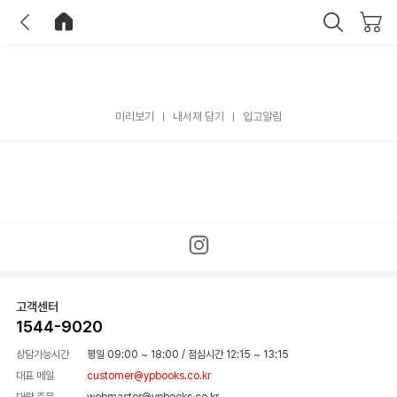
이전
홈으로 이동
닫기
미리보기
내서재 담기
입고알림
고객센터
1544-9020
상담가능시간
평일 09:00 ~ 18:00
/
점심시간 12:15 ~ 13:15
대표 메일
customer@ypbooks.co.kr
대량 주문
webmaster@ypbooks.co.kr