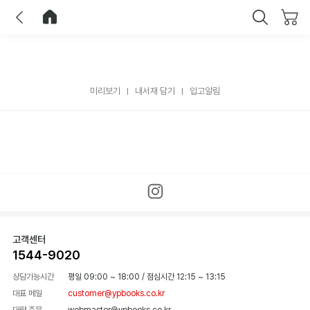
이전
홈으로 이동
닫기
미리보기
내서재 담기
입고알림
고객센터
1544-9020
상담가능시간
평일 09:00 ~ 18:00
/
점심시간 12:15 ~ 13:15
대표 메일
customer@ypbooks.co.kr
대량 주문
webmaster@ypbooks.co.kr