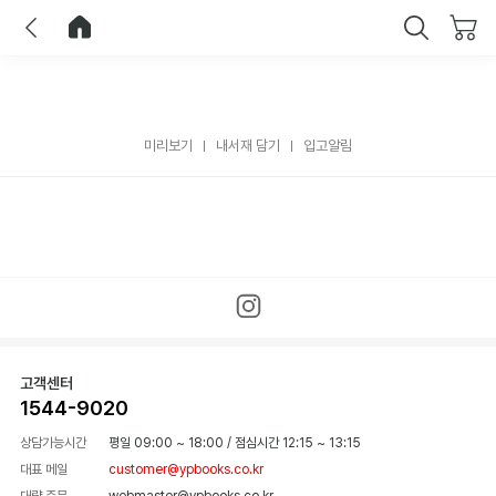
이전
홈으로 이동
닫기
미리보기
내서재 담기
입고알림
고객센터
1544-9020
상담가능시간
평일 09:00 ~ 18:00
/
점심시간 12:15 ~ 13:15
대표 메일
customer@ypbooks.co.kr
대량 주문
webmaster@ypbooks.co.kr