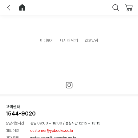
이전
홈으로 이동
닫기
미리보기
내서재 담기
입고알림
고객센터
1544-9020
상담가능시간
평일 09:00 ~ 18:00
/
점심시간 12:15 ~ 13:15
대표 메일
customer@ypbooks.co.kr
대량 주문
webmaster@ypbooks.co.kr