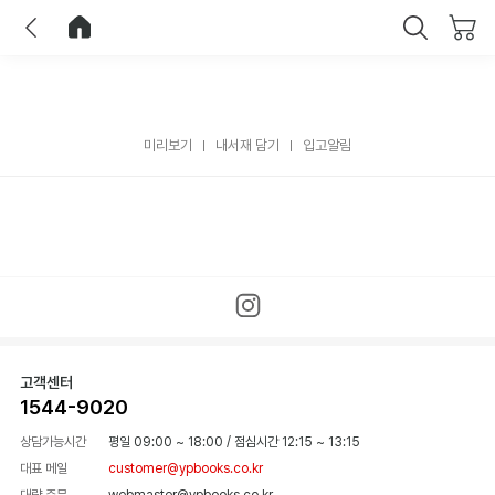
이전
홈으로 이동
닫기
미리보기
내서재 담기
입고알림
고객센터
1544-9020
상담가능시간
평일 09:00 ~ 18:00
/
점심시간 12:15 ~ 13:15
대표 메일
customer@ypbooks.co.kr
대량 주문
webmaster@ypbooks.co.kr