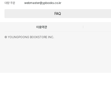
대량 주문
webmaster@ypbooks.co.kr
FAQ
이용약관
© YOUNGPOONG BOOKSTORE INC.