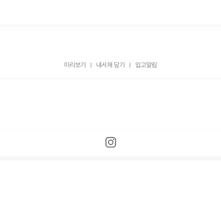
미리보기
내서재 담기
입고알림