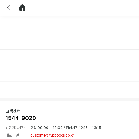
이전
홈으로 이동
고객센터
1544-9020
상담가능시간
평일 09:00 ~ 18:00
/
점심시간 12:15 ~ 13:15
대표 메일
customer@ypbooks.co.kr