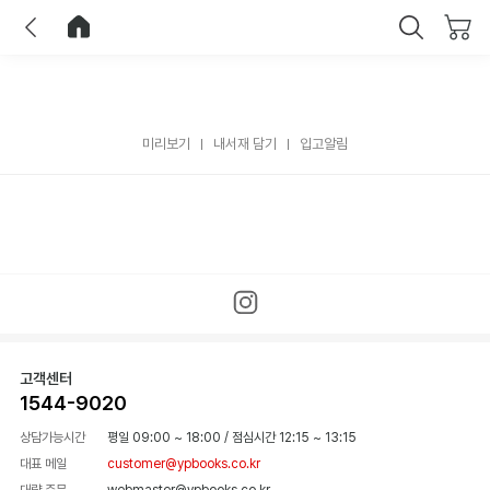
이전
홈으로 이동
닫기
미리보기
내서재 담기
입고알림
고객센터
1544-9020
상담가능시간
평일 09:00 ~ 18:00
/
점심시간 12:15 ~ 13:15
대표 메일
customer@ypbooks.co.kr
대량 주문
webmaster@ypbooks.co.kr