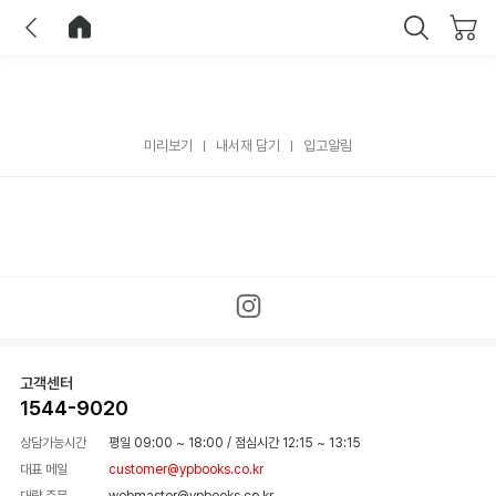
이전
홈으로 이동
닫기
미리보기
내서재 담기
입고알림
고객센터
1544-9020
상담가능시간
평일 09:00 ~ 18:00
/
점심시간 12:15 ~ 13:15
대표 메일
customer@ypbooks.co.kr
대량 주문
webmaster@ypbooks.co.kr