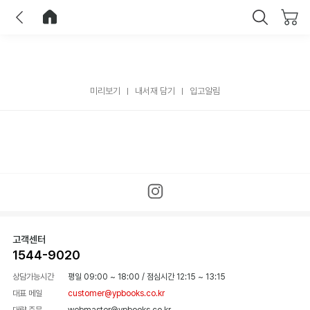
이전
홈으로 이동
닫기
미리보기
내서재 담기
입고알림
고객센터
1544-9020
상담가능시간
평일 09:00 ~ 18:00
/
점심시간 12:15 ~ 13:15
대표 메일
customer@ypbooks.co.kr
대량 주문
webmaster@ypbooks.co.kr