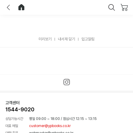
이전
홈으로 이동
닫기
미리보기
내서재 담기
입고알림
고객센터
1544-9020
상담가능시간
평일 09:00 ~ 18:00
/
점심시간 12:15 ~ 13:15
대표 메일
customer@ypbooks.co.kr
대량 주문
webmaster@ypbooks.co.kr