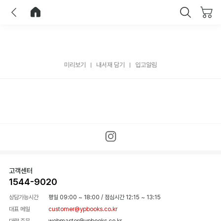
이전
홈으로 이동
닫기
미리보기
내서재 담기
입고알림
고객센터
1544-9020
상담가능시간
평일 09:00 ~ 18:00
/
점심시간 12:15 ~ 13:15
대표 메일
customer@ypbooks.co.kr
대량 주문
webmaster@ypbooks.co.kr