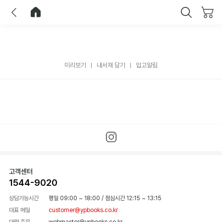
이전
홈으로 이동
닫기
미리보기
내서재 담기
입고알림
고객센터
1544-9020
상담가능시간
평일 09:00 ~ 18:00
/
점심시간 12:15 ~ 13:15
대표 메일
customer@ypbooks.co.kr
대량 주문
webmaster@ypbooks.co.kr