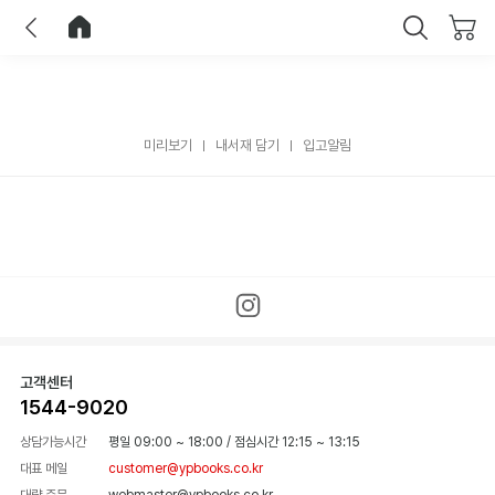
이전
홈으로 이동
닫기
미리보기
내서재 담기
입고알림
고객센터
1544-9020
상담가능시간
평일 09:00 ~ 18:00
/
점심시간 12:15 ~ 13:15
대표 메일
customer@ypbooks.co.kr
대량 주문
webmaster@ypbooks.co.kr