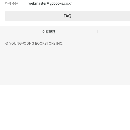
대량 주문
webmaster@ypbooks.co.kr
FAQ
이용약관
© YOUNGPOONG BOOKSTORE INC.