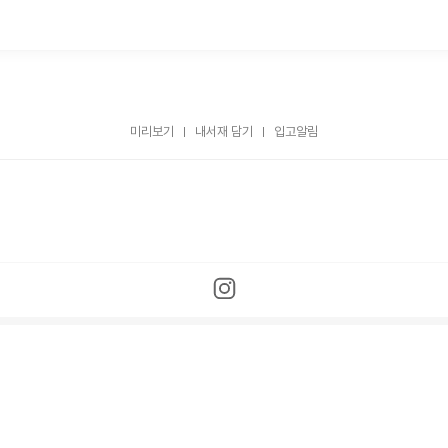
미리보기
내서재 담기
입고알림