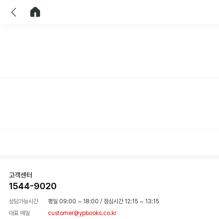
이전
홈으로 이동
고객센터
1544-9020
상담가능시간
평일 09:00 ~ 18:00
/
점심시간 12:15 ~ 13:15
대표 메일
customer@ypbooks.co.kr