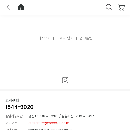
이전
홈으로 이동
닫기
미리보기
내서재 담기
입고알림
고객센터
1544-9020
상담가능시간
평일 09:00 ~ 18:00
/
점심시간 12:15 ~ 13:15
대표 메일
customer@ypbooks.co.kr
대량 주문
webmaster@ypbooks.co.kr