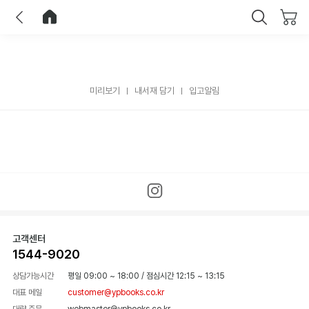
이전
홈으로 이동
닫기
미리보기
내서재 담기
입고알림
고객센터
1544-9020
상담가능시간
평일 09:00 ~ 18:00
/
점심시간 12:15 ~ 13:15
대표 메일
customer@ypbooks.co.kr
대량 주문
webmaster@ypbooks.co.kr