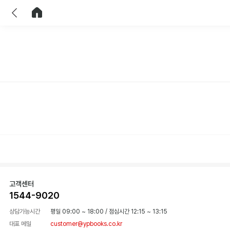
이전
홈으로 이동
고객센터
1544-9020
상담가능시간
평일 09:00 ~ 18:00
/
점심시간 12:15 ~ 13:15
대표 메일
customer@ypbooks.co.kr