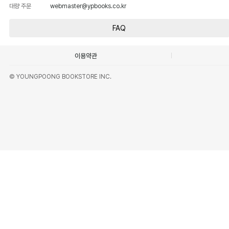
대량 주문
webmaster@ypbooks.co.kr
FAQ
이용약관
© YOUNGPOONG BOOKSTORE INC.