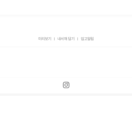
미리보기
내서재 담기
입고알림