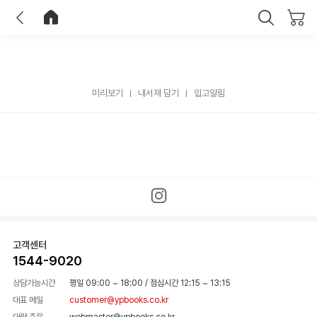
이전
홈으로 이동
닫기
미리보기
내서재 담기
입고알림
고객센터
1544-9020
상담가능시간
평일 09:00 ~ 18:00
/
점심시간 12:15 ~ 13:15
대표 메일
customer@ypbooks.co.kr
대량 주문
webmaster@ypbooks.co.kr