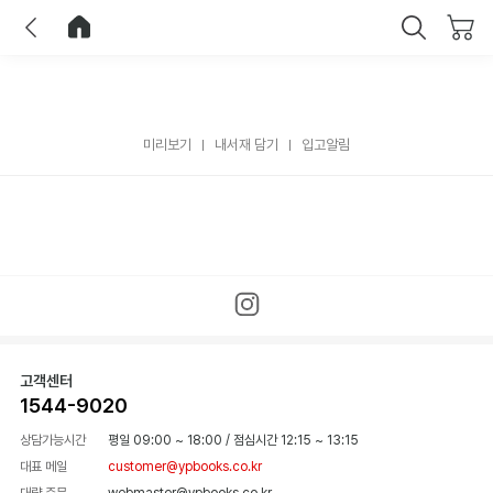
이전
홈으로 이동
닫기
미리보기
내서재 담기
입고알림
고객센터
1544-9020
상담가능시간
평일 09:00 ~ 18:00
/
점심시간 12:15 ~ 13:15
대표 메일
customer@ypbooks.co.kr
대량 주문
webmaster@ypbooks.co.kr