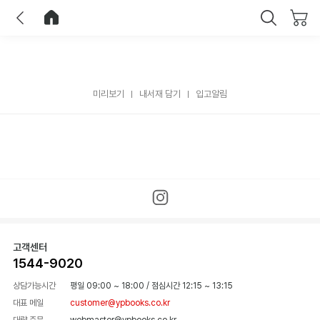
이전
홈으로 이동
닫기
미리보기
내서재 담기
입고알림
고객센터
1544-9020
상담가능시간
평일 09:00 ~ 18:00
/
점심시간 12:15 ~ 13:15
대표 메일
customer@ypbooks.co.kr
대량 주문
webmaster@ypbooks.co.kr