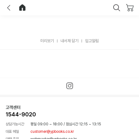
이전
홈으로 이동
닫기
미리보기
내서재 담기
입고알림
고객센터
1544-9020
상담가능시간
평일 09:00 ~ 18:00
/
점심시간 12:15 ~ 13:15
대표 메일
customer@ypbooks.co.kr
대량 주문
webmaster@ypbooks.co.kr