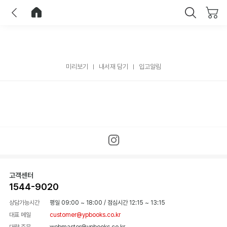
이전
홈으로 이동
닫기
미리보기
내서재 담기
입고알림
고객센터
1544-9020
상담가능시간
평일 09:00 ~ 18:00
/
점심시간 12:15 ~ 13:15
대표 메일
customer@ypbooks.co.kr
대량 주문
webmaster@ypbooks.co.kr