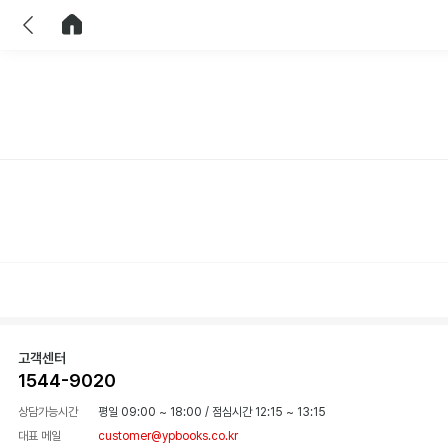
이전
홈으로 이동
고객센터
1544-9020
상담가능시간
평일 09:00 ~ 18:00
/
점심시간 12:15 ~ 13:15
대표 메일
customer@ypbooks.co.kr