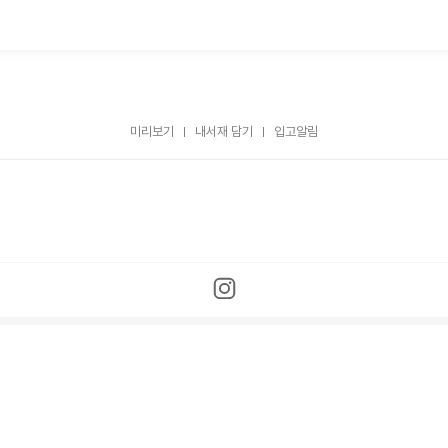
미리보기
내서재 담기
입고알림