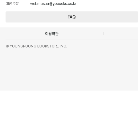
대량 주문
webmaster@ypbooks.co.kr
FAQ
이용약관
© YOUNGPOONG BOOKSTORE INC.