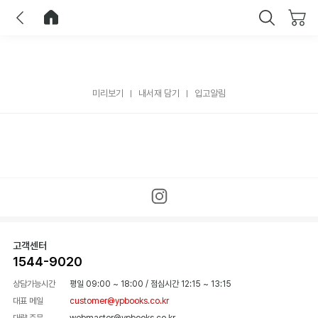
이전
홈으로 이동
닫기
미리보기
내서재 담기
입고알림
고객센터
1544-9020
상담가능시간
평일 09:00 ~ 18:00
/
점심시간 12:15 ~ 13:15
대표 메일
customer@ypbooks.co.kr
대량 주문
webmaster@ypbooks.co.kr