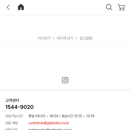
이전
홈으로 이동
닫기
미리보기
내서재 담기
입고알림
고객센터
1544-9020
상담가능시간
평일 09:00 ~ 18:00
/
점심시간 12:15 ~ 13:15
대표 메일
customer@ypbooks.co.kr
대량 주문
webmaster@ypbooks.co.kr