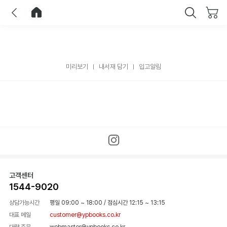
이전
홈으로 이동
닫기
미리보기
내서재 담기
입고알림
고객센터
1544-9020
상담가능시간
평일 09:00 ~ 18:00
/
점심시간 12:15 ~ 13:15
대표 메일
customer@ypbooks.co.kr
대량 주문
webmaster@ypbooks.co.kr